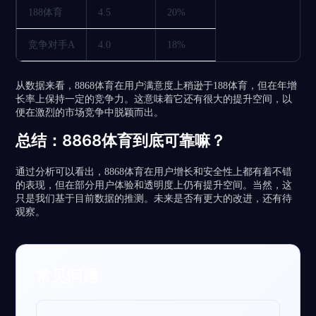
188体育
4.5
20%
竞争对手A
4.0
18%
从数据来看，8868体育在用户满意度上稍逊于188体育，但在年增
长率上保持一定的竞争力。这意味着它还有很大的提升空间，以
便在激烈的市场竞争中脱颖而出。
总结：8868体育到底可靠嘛？
通过分析可以看出，8868体育在用户增长和安全性上都有着不错
的表现，但在部分用户体验和透明度上仍有提升空间。当然，这
只是我们基于目前数据的推测。未来是否有更大的改进，还有待
观察。
常见问题