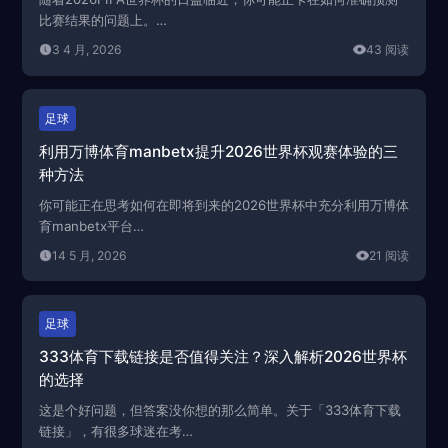
比赛结果的问题上。…
3 4 月, 2026
43 阅读
足球
利用万博体育manbetx提升2026世界杯观赛体验的三
种方法
你可能正在思考如何在即将到来的2026世界杯中充分利用万博体
育manbetx平台…
14 5 月, 2026
21 阅读
足球
333体育下载链接是否值得关注？深入解析2026世界杯
的选择
这是个好问题，但答案没你想的那么简单。关于「333体育下载
链接」，有很多球迷在考…