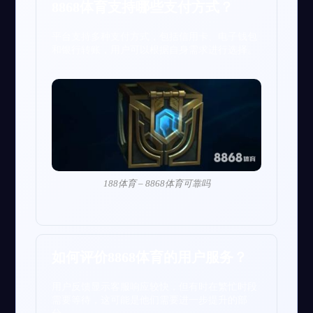
8868体育支持哪些支付方式？
平台支持多种支付方式，包括信用卡、电子钱包
和银行转账，用户可以根据自身需求进行选择。
188体育 – 8868体育可靠吗
如何评价8868体育的用户服务？
用户反馈显示客服响应较快，但有时在繁忙时段
需要等待，这可能是他们需要进一步提升的部
分。