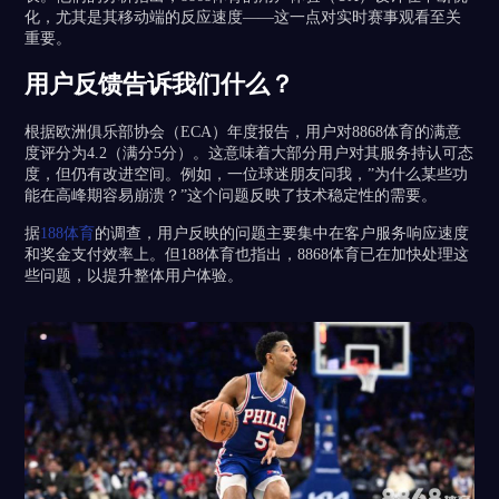
真人娱乐
化，尤其是其移动端的反应速度——这一点对实时赛事观看至关
棋牌游戏
重要。
用户反馈告诉我们什么？
根据欧洲俱乐部协会（ECA）年度报告，用户对8868体育的满意
度评分为4.2（满分5分）。这意味着大部分用户对其服务持认可态
度，但仍有改进空间。例如，一位球迷朋友问我，”为什么某些功
能在高峰期容易崩溃？”这个问题反映了技术稳定性的需要。
据
188体育
的调查，用户反映的问题主要集中在客户服务响应速度
和奖金支付效率上。但188体育也指出，8868体育已在加快处理这
些问题，以提升整体用户体验。