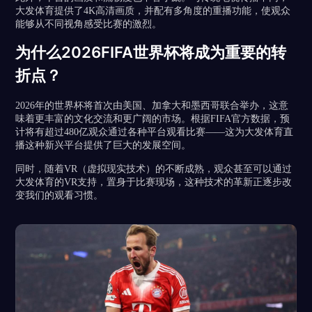
真人娱乐
大发体育提供了4K高清画质，并配有多角度的重播功能，使观众
棋牌游戏
能够从不同视角感受比赛的激烈。
为什么2026FIFA世界杯将成为重要的转
折点？
2026年的世界杯将首次由美国、加拿大和墨西哥联合举办，这意
味着更丰富的文化交流和更广阔的市场。根据FIFA官方数据，预
计将有超过480亿观众通过各种平台观看比赛——这为大发体育直
播这种新兴平台提供了巨大的发展空间。
同时，随着VR（虚拟现实技术）的不断成熟，观众甚至可以通过
大发体育的VR支持，置身于比赛现场，这种技术的革新正逐步改
变我们的观看习惯。