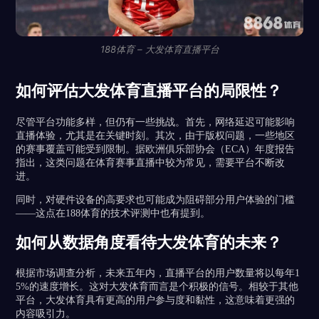
188体育 – 大发体育直播平台
如何评估大发体育直播平台的局限性？
尽管平台功能多样，但仍有一些挑战。首先，网络延迟可能影响
直播体验，尤其是在关键时刻。其次，由于版权问题，一些地区
的赛事覆盖可能受到限制。据欧洲俱乐部协会（ECA）年度报告
指出，这类问题在体育赛事直播中较为常见，需要平台不断改
进。
同时，对硬件设备的高要求也可能成为阻碍部分用户体验的门槛
——这点在188体育的技术评测中也有提到。
如何从数据角度看待大发体育的未来？
根据市场调查分析，未来五年内，直播平台的用户数量将以每年1
5%的速度增长。这对大发体育而言是个积极的信号。相较于其他
平台，大发体育具有更高的用户参与度和黏性，这意味着更强的
内容吸引力。