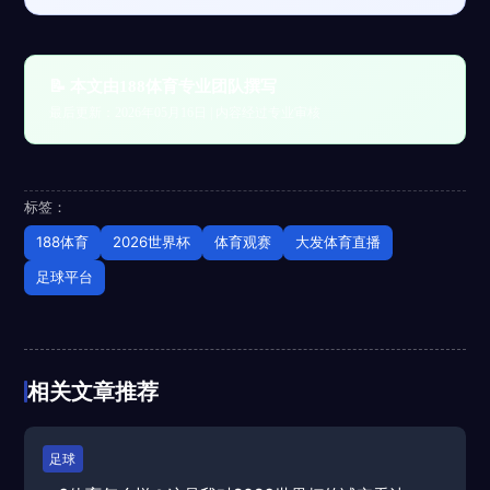
📝 本文由188体育专业团队撰写
最后更新：2026年05月16日 | 内容经过专业审核
标签：
188体育
2026世界杯
体育观赛
大发体育直播
足球平台
相关文章推荐
足球