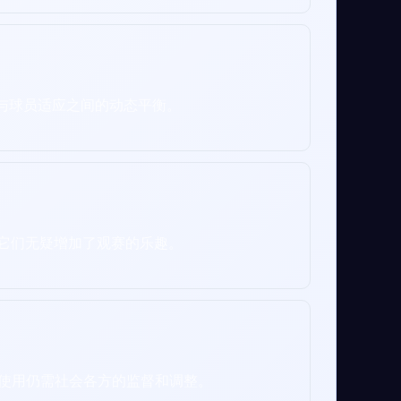
与球员适应之间的动态平衡。
它们无疑增加了观赛的乐趣。
其使用仍需社会各方的监督和调整。