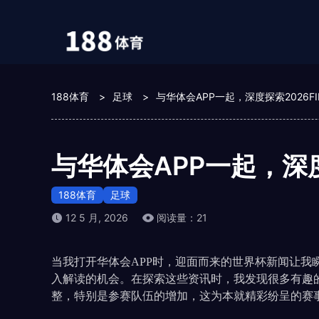
188体育
>
足球
>
与华体会APP一起，深度探索2026F
与华体会APP一起，深度
188体育
足球
12 5 月, 2026
阅读量：21
当我打开华体会APP时，迎面而来的世界杯新闻让
入解读的机会。在探索这些资讯时，我发现很多有趣
整，特别是参赛队伍的增加，这为本就精彩纷呈的赛