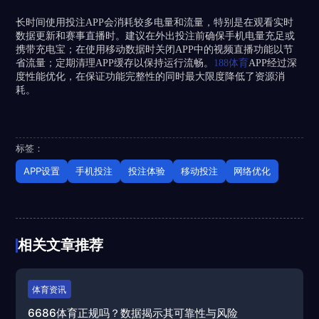
长时间使用投注APP会消耗较多电量和流量，特别是在观看实时
数据更新和赛事直播时。建议在外出投注前确保手机电量充足或
携带充电宝；在使用移动数据时关闭APP中的视频直播功能以节
省流量；定期清理APP缓存以保持运行流畅。
188体育
APP经过深
度性能优化，在保证功能完整性的同时最大限度降低了资源消
耗。
标签：
APP设置
手机投注
投注体验
移动投注
网络优化
相关文章推荐
体育资讯
6686体育正规吗？数据揭示其可靠性与风险