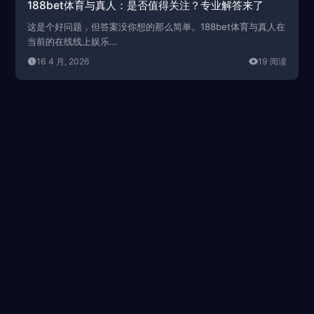
188bet体育与真人：是否值得关注？专业解答来了
这是个好问题，但答案没你想的那么简单。188bet体育与真人在
当前的在线线上娱乐…
16 4 月, 2026
19 阅读