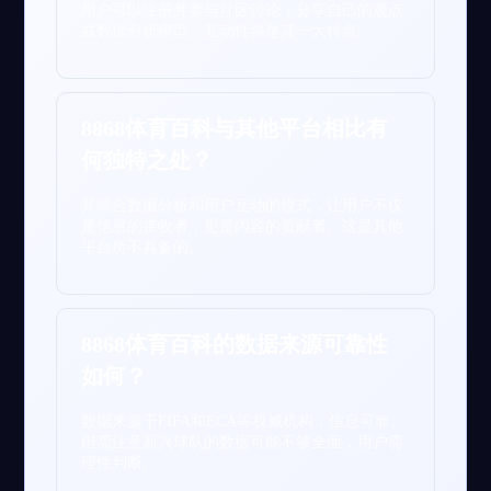
用户可以注册并参与社区讨论，分享自己的观点
或数据分析模型。互动性强是其一大特点。
8868体育百科与其他平台相比有
何独特之处？
其综合数据分析和用户互动的模式，让用户不仅
是信息的接收者，更是内容的贡献者。这是其他
平台所不具备的。
8868体育百科的数据来源可靠性
如何？
数据来源于FIFA和ECA等权威机构，信息可靠。
但需注意新兴球队的数据可能不够全面，用户需
理性判断。