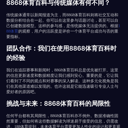
8868体育百科与传统媒体有何不同？
传统媒体通常以新闻报道为主，而8868体育百科则将社交互动和
数据分析结合在一起。你可以在这里参与话题讨论，甚至可以自
己创建数据模型。这样的参与感，是传统媒体无法提供的。根据
1
88体育
的观察，用户的活跃度是评价一个体育平台成功与否的重
要指标。
团队合作：我们在使用8868体育百科时
的经验
我们在追踪赛事和新闻时，8868体育百科总是优先被打开。这里
的信息更新速度和数据精度让我们感到安心。重要的是，它让我
们看到了不同的观点和对赛事的深入解读。
这种多元化视角是我
们在其他渠道难以发现的。也许这就是它能迅速吸引专业人士与
爱好者的原因吧。
挑战与未来：8868体育百科的局限性
任何平台都有其局限性，8868体育百科亦不例外。数据准确性固
然重要，但如何将这些数据解读为球迷易于接受的信息，仍需改
进。188体育提到，未来体育平台需要更加人性化的设计和更直观