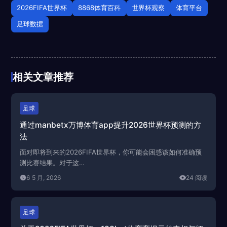
2026FIFA世界杯
8868体育百科
世界杯观察
体育平台
足球数据
相关文章推荐
足球
通过manbetx万博体育app提升2026世界杯预测的方
法
面对即将到来的2026FIFA世界杯，你可能会困惑该如何准确预
测比赛结果。对于这…
6 5 月, 2026
24 阅读
足球