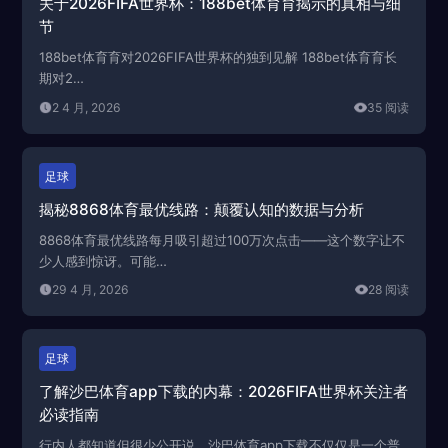
关于2026FIFA世界杯：188bet体育育揭示的真相与细
节
188bet体育育对2026FIFA世界杯的独到见解 188bet体育育长
期对2…
2 4 月, 2026
35 阅读
足球
揭秘8868体育最优线路：颠覆认知的数据与分析
8868体育最优线路每月吸引超过100万次点击——这个数字让不
少人感到惊讶。可能…
29 4 月, 2026
28 阅读
足球
了解沙巴体育app下载的内幕：2026FIFA世界杯关注者
必读指南
行内人都知道但很少公开说，沙巴体育app下载不仅仅是一个普