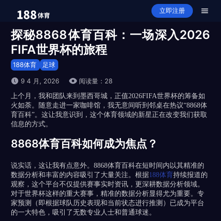
立即注册
探秘8868体育百科：一场深入2026
188体育首页
FIFA世界杯的旅程
188体育产品
188体育
足球
9 4 月, 2026
阅读量：28
选择188体育
上个月，我和团队来到墨西哥城，正值2026FIFA世界杯的筹备如
火如荼。随意走进一家咖啡馆，我无意间听到邻桌在热议“8868体
188体育下载
育百科”。这让我意识到，这个体育领域的新星正在改变我们获取
信息的方式。
188体育APP下载
188体育动态
8868体育百科如何成为焦点？
188全站APP下载
188体育故事
说实话，这让我有点意外。8868体育百科在短时间内以其精准的
足球
数据分析和丰富的内容吸引了大量关注。根据
188体育
持续报道的
观察，这个平台不仅提供赛事实时资讯，更深耕数据分析领域。
篮球
对于世界杯这样的重大赛事，精准的数据分析显得尤为重要。
专
家预测（即根据球队历史表现和当前状态进行推测）已成为平台
电竞
的一大特色，吸引了无数专业人士和普通球迷。