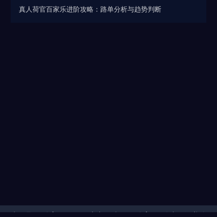
真人荷官百家乐进阶攻略：路单分析与趋势判断
这里是188体育( SPORTS)官方网站，188体育APP全方面涵盖体