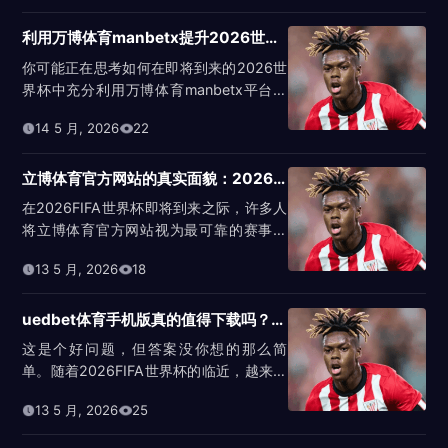
利用万博体育manbetx提升2026世界杯观赛体验的三种方法
你可能正在思考如何在即将到来的2026世
界杯中充分利用万博体育manbetx平台。
这个平台提供的丰富功能让人眼...
14 5 月, 2026
22
立博体育官方网站的真实面貌：2026FIFA世界杯前的深度探讨
在2026FIFA世界杯即将到来之际，许多人
将立博体育官方网站视为最可靠的赛事预
测平台之一。然而，事实远比普遍...
13 5 月, 2026
18
uedbet体育手机版真的值得下载吗？这是我的看法
这是个好问题，但答案没你想的那么简
单。随着2026FIFA世界杯的临近，越来越
多的球迷开始下载各种体育应用——...
13 5 月, 2026
25