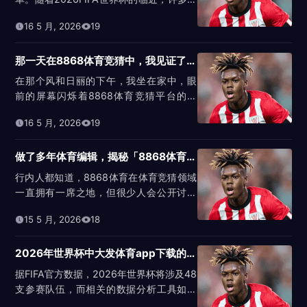
真人娱乐
迷对「皇冠333体育」的关注度日...
棋牌游戏
16 5 月, 2026
19
那一天在8868体育竞猜中，我见证了一场奇迹般的逆转
在那个风和日丽的下午，我坐在家中，眼
前的屏幕闪烁着8868体育竞猜平台的界
面。就在一杯咖啡还未凉透的时候，一场...
16 5 月, 2026
19
做了多年体育编辑，揭秘「8868体育靠谱」的行业内幕
行内人都知道，8868体育在体育竞猜领域
一直拥有一席之地，但很少人会公开讨论
其是否真正靠谱。根据我们在追踪这条...
15 5 月, 2026
18
2026年世界杯中大发体育app下载的数据揭示：这背后有什么秘密？
据FIFA官方数据，2026年世界杯将涉及48
支参赛队伍，而相关的数据分析工具如大
发体育app下载成为球迷与分...