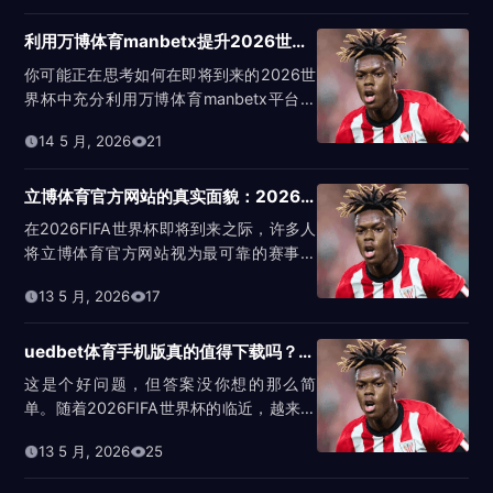
利用万博体育manbetx提升2026世界杯观赛体验的三种方法
你可能正在思考如何在即将到来的2026世
界杯中充分利用万博体育manbetx平台。
这个平台提供的丰富功能让人眼...
14 5 月, 2026
21
立博体育官方网站的真实面貌：2026FIFA世界杯前的深度探讨
在2026FIFA世界杯即将到来之际，许多人
将立博体育官方网站视为最可靠的赛事预
测平台之一。然而，事实远比普遍...
13 5 月, 2026
17
uedbet体育手机版真的值得下载吗？这是我的看法
这是个好问题，但答案没你想的那么简
单。随着2026FIFA世界杯的临近，越来越
多的球迷开始下载各种体育应用——...
13 5 月, 2026
25