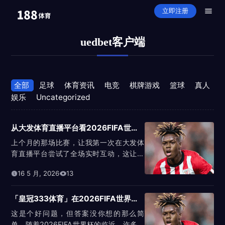
立即注册
188体育首页
uedbet客户端
188体育产品
全部
足球
体育资讯
电竞
棋牌游戏
篮球
真人
选择188体育
娱乐
Uncategorized
188体育下载
从大发体育直播平台看2026FIFA世界杯：独家体验与专业分析
188体育APP下载
188体育动态
上个月的那场比赛，让我第一次在大发体
188全站APP下载
育直播平台尝试了全场实时互动，这让我
188体育故事
对2026FIFA世界杯充满期待。作为...
16 5 月, 2026
13
足球
篮球
「皇冠333体育」在2026FIFA世界杯中值得关注吗？详尽分析与专业见解
电竞
这是个好问题，但答案没你想的那么简
单。随着2026FIFA世界杯的临近，许多球