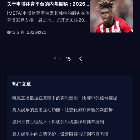
关于申博体育平台的内幕揭秘：2026FIFA世界杯的幕后故事
[META]申博体育平台因其独特的服务在体
育博彩界占据一席之地，尤其是关注2026
FIFA世界杯的用户。本文从...
13 5 月, 2026
20
15
热门文章
电竞直播数据在竞猜中的实时应用：比赛中的信号捕捉
真人娱乐的直播互动功能：社交化游戏体验的新趋势
德州扑克心理战术：诈唬的时机选择与频率控制
真人娱乐中的自我保护：设定限额与识别不良习惯