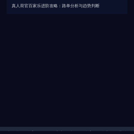
真人荷官百家乐进阶攻略：路单分析与趋势判断
这里是188体育( SPORTS)官方网站，188体育APP全方面涵盖体