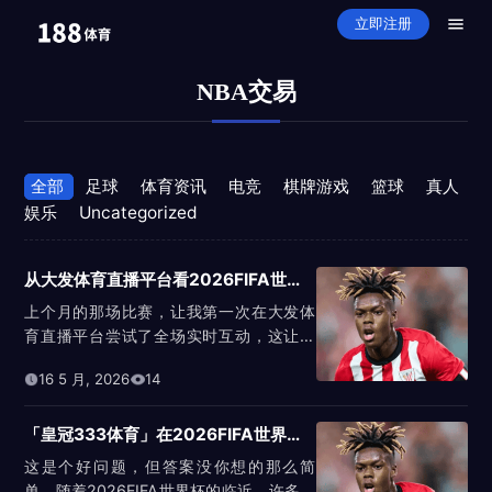
立即注册
188体育首页
NBA交易
188体育产品
全部
足球
体育资讯
电竞
棋牌游戏
篮球
真人
选择188体育
娱乐
Uncategorized
188体育下载
从大发体育直播平台看2026FIFA世界杯：独家体验与专业分析
188体育APP下载
188体育动态
上个月的那场比赛，让我第一次在大发体
188全站APP下载
育直播平台尝试了全场实时互动，这让我
188体育故事
对2026FIFA世界杯充满期待。作为...
16 5 月, 2026
14
足球
篮球
「皇冠333体育」在2026FIFA世界杯中值得关注吗？详尽分析与专业见解
电竞
这是个好问题，但答案没你想的那么简
单。随着2026FIFA世界杯的临近，许多球