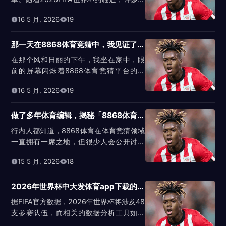
真人娱乐
迷对「皇冠333体育」的关注度日...
棋牌游戏
16 5 月, 2026
19
那一天在8868体育竞猜中，我见证了一场奇迹般的逆转
在那个风和日丽的下午，我坐在家中，眼
前的屏幕闪烁着8868体育竞猜平台的界
面。就在一杯咖啡还未凉透的时候，一场...
16 5 月, 2026
19
做了多年体育编辑，揭秘「8868体育靠谱」的行业内幕
行内人都知道，8868体育在体育竞猜领域
一直拥有一席之地，但很少人会公开讨论
其是否真正靠谱。根据我们在追踪这条...
15 5 月, 2026
18
2026年世界杯中大发体育app下载的数据揭示：这背后有什么秘密？
据FIFA官方数据，2026年世界杯将涉及48
支参赛队伍，而相关的数据分析工具如大
发体育app下载成为球迷与分...