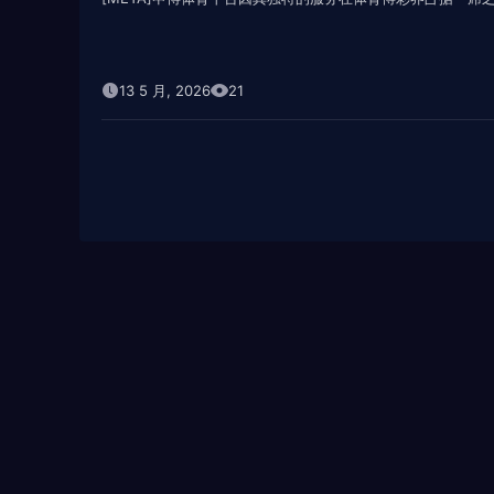
13 5 月, 2026
21