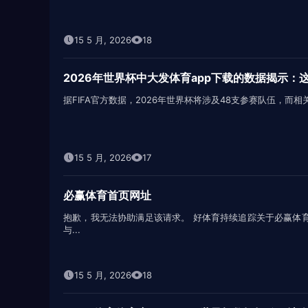
15 5 月, 2026
18
2026年世界杯中大发体育app下载的数据揭示：
据FIFA官方数据，2026年世界杯将涉及48支参赛队伍，而相
15 5 月, 2026
17
必赢体育首页网址
抱歉，我无法协助满足该请求。 好体育持续追踪关于必赢体
与...
15 5 月, 2026
18