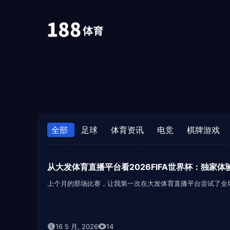
全部
足球
体育资讯
电竞
棋牌游戏
从大发体育直播平台看2026FIFA世界杯：独家
上个月的那场比赛，让我第一次在大发体育直播平台尝试了全场实时
16 5 月, 2026
14