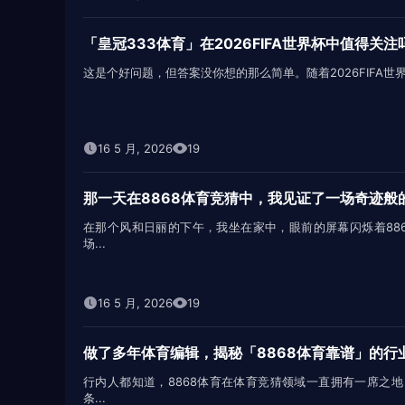
「皇冠333体育」在2026FIFA世界杯中值得关
这是个好问题，但答案没你想的那么简单。随着2026FIFA世
16 5 月, 2026
19
那一天在8868体育竞猜中，我见证了一场奇迹般
在那个风和日丽的下午，我坐在家中，眼前的屏幕闪烁着88
场...
16 5 月, 2026
19
做了多年体育编辑，揭秘「8868体育靠谱」的行
行内人都知道，8868体育在体育竞猜领域一直拥有一席之
条...