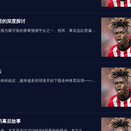
杯前的深度探讨
站视为最可靠的赛事预测平台之一。然而，事实远比普遍...
法
界杯的临近，越来越多的球迷开始下载各种体育应用——...
的幕后故事
，尤其是关注2026FIFA世界杯的用户。本文从...