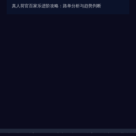
真人荷官百家乐进阶攻略：路单分析与趋势判断
这里是188体育( SPORTS)官方网站，188体育APP全方面涵盖体