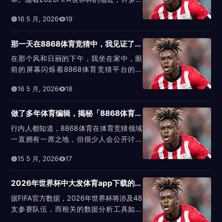
真人娱乐
迷对「皇冠333体育」的关注度日...
棋牌游戏
16 5 月, 2026
19
那一天在8868体育竞猜中，我见证了一场奇迹般的逆转
在那个风和日丽的下午，我坐在家中，眼
前的屏幕闪烁着8868体育竞猜平台的界
面。就在一杯咖啡还未凉透的时候，一场...
16 5 月, 2026
18
做了多年体育编辑，揭秘「8868体育靠谱」的行业内幕
行内人都知道，8868体育在体育竞猜领域
一直拥有一席之地，但很少人会公开讨论
其是否真正靠谱。根据我们在追踪这条...
15 5 月, 2026
17
2026年世界杯中大发体育app下载的数据揭示：这背后有什么秘密？
据FIFA官方数据，2026年世界杯将涉及48
支参赛队伍，而相关的数据分析工具如大
发体育app下载成为球迷与分...