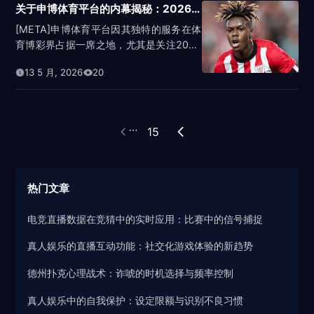
关于申博体育平台的内幕揭秘：2026FIFA世界杯的幕后故事
[META]申博体育平台因其独特的服务在体
育博彩界占据一席之地，尤其是关注2026
FIFA世界杯的用户。本文从...
13 5 月, 2026
20
15
热门文章
电竞直播数据在竞猜中的实时应用：比赛中的信号捕捉
真人娱乐的直播互动功能：社交化游戏体验的新趋势
德州扑克心理战术：诈唬的时机选择与频率控制
真人娱乐中的自我保护：设定限额与识别不良习惯