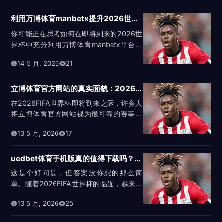
利用万博体育manbetx提升2026世界杯观赛体验的三种方法
你可能正在思考如何在即将到来的2026世
界杯中充分利用万博体育manbetx平台。
这个平台提供的丰富功能让人眼...
14 5 月, 2026
21
立博体育官方网站的真实面貌：2026FIFA世界杯前的深度探讨
在2026FIFA世界杯即将到来之际，许多人
将立博体育官方网站视为最可靠的赛事预
测平台之一。然而，事实远比普遍...
13 5 月, 2026
17
uedbet体育手机版真的值得下载吗？这是我的看法
这是个好问题，但答案没你想的那么简
单。随着2026FIFA世界杯的临近，越来越
多的球迷开始下载各种体育应用——...
13 5 月, 2026
25