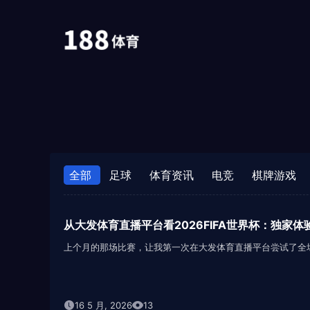
全部
足球
体育资讯
电竞
棋牌游戏
从大发体育直播平台看2026FIFA世界杯：独家
上个月的那场比赛，让我第一次在大发体育直播平台尝试了全场实时
16 5 月, 2026
13