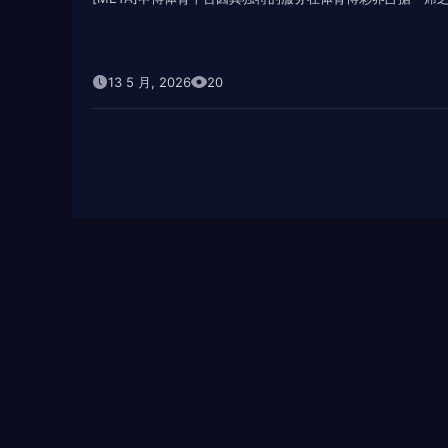
13 5 月, 2026
20