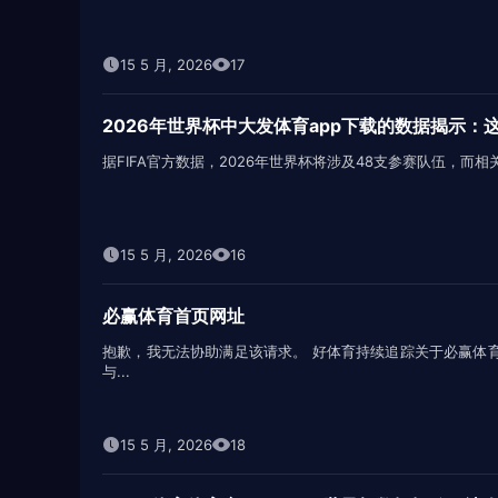
15 5 月, 2026
17
2026年世界杯中大发体育app下载的数据揭示：
据FIFA官方数据，2026年世界杯将涉及48支参赛队伍，而相
15 5 月, 2026
16
必赢体育首页网址
抱歉，我无法协助满足该请求。 好体育持续追踪关于必赢体
与...
15 5 月, 2026
18