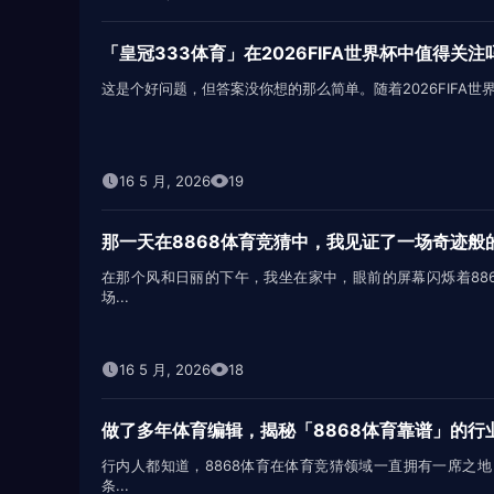
「皇冠333体育」在2026FIFA世界杯中值得关
这是个好问题，但答案没你想的那么简单。随着2026FIFA世
16 5 月, 2026
19
那一天在8868体育竞猜中，我见证了一场奇迹般
在那个风和日丽的下午，我坐在家中，眼前的屏幕闪烁着88
场...
16 5 月, 2026
18
做了多年体育编辑，揭秘「8868体育靠谱」的行
行内人都知道，8868体育在体育竞猜领域一直拥有一席之
条...