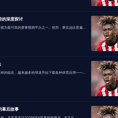
杯前的深度探讨
站视为最可靠的赛事预测平台之一。然而，事实远比普遍...
法
界杯的临近，越来越多的球迷开始下载各种体育应用——...
的幕后故事
，尤其是关注2026FIFA世界杯的用户。本文从...