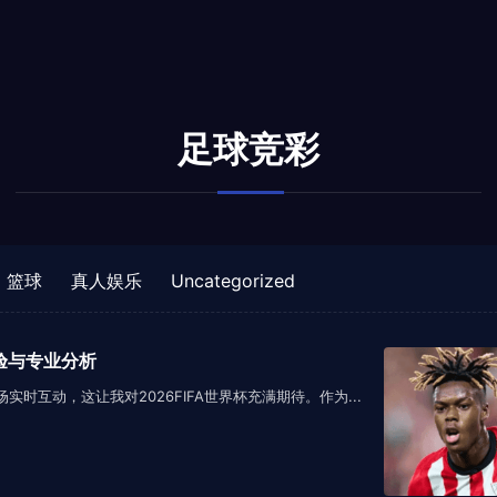
188体育首页
188体育产品
选择188体育
188体
188体
足球竞彩
188全
篮球
真人娱乐
Uncategorized
体验与专业分析
互动，这让我对2026FIFA世界杯充满期待。作为...