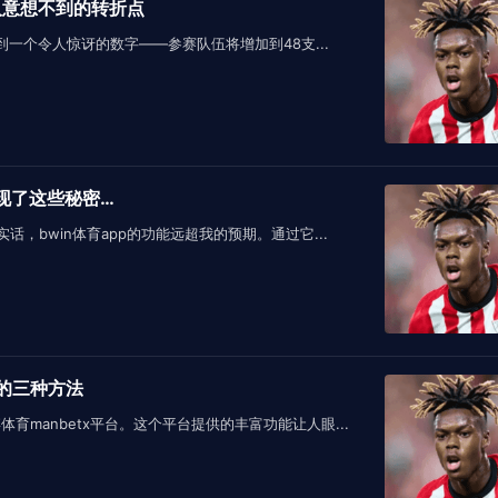
人意想不到的转折点
计到一个令人惊讶的数字——参赛队伍将增加到48支...
发现了这些秘密…
话，bwin体育app的功能远超我的预期。通过它...
验的三种方法
育manbetx平台。这个平台提供的丰富功能让人眼...