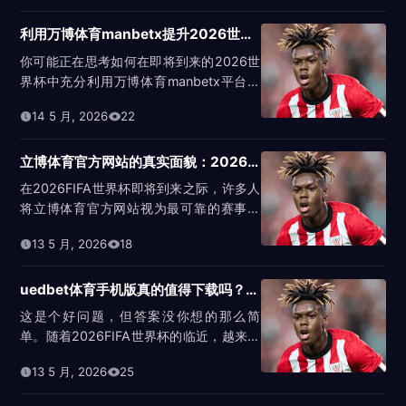
利用万博体育manbetx提升2026世界杯观赛体验的三种方法
你可能正在思考如何在即将到来的2026世
界杯中充分利用万博体育manbetx平台。
这个平台提供的丰富功能让人眼...
14 5 月, 2026
22
立博体育官方网站的真实面貌：2026FIFA世界杯前的深度探讨
在2026FIFA世界杯即将到来之际，许多人
将立博体育官方网站视为最可靠的赛事预
测平台之一。然而，事实远比普遍...
13 5 月, 2026
18
uedbet体育手机版真的值得下载吗？这是我的看法
这是个好问题，但答案没你想的那么简
单。随着2026FIFA世界杯的临近，越来越
多的球迷开始下载各种体育应用——...
13 5 月, 2026
25