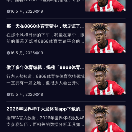
真人娱乐
迷对「皇冠333体育」的关注度日...
棋牌游戏
16 5 月, 2026
19
那一天在8868体育竞猜中，我见证了一场奇迹般的逆转
在那个风和日丽的下午，我坐在家中，眼
前的屏幕闪烁着8868体育竞猜平台的界
面。就在一杯咖啡还未凉透的时候，一场...
16 5 月, 2026
19
做了多年体育编辑，揭秘「8868体育靠谱」的行业内幕
行内人都知道，8868体育在体育竞猜领域
一直拥有一席之地，但很少人会公开讨论
其是否真正靠谱。根据我们在追踪这条...
15 5 月, 2026
18
2026年世界杯中大发体育app下载的数据揭示：这背后有什么秘密？
据FIFA官方数据，2026年世界杯将涉及48
支参赛队伍，而相关的数据分析工具如大
发体育app下载成为球迷与分...