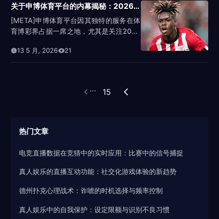
关于申博体育平台的内幕揭秘：2026FIFA世界杯的幕后故事
[META]申博体育平台因其独特的服务在体
育博彩界占据一席之地，尤其是关注2026
FIFA世界杯的用户。本文从...
13 5 月, 2026
21
15
热门文章
电竞直播数据在竞猜中的实时应用：比赛中的信号捕捉
真人娱乐的直播互动功能：社交化游戏体验的新趋势
德州扑克心理战术：诈唬的时机选择与频率控制
真人娱乐中的自我保护：设定限额与识别不良习惯