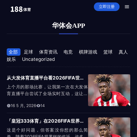
立即注册
188体育首页
华体会APP
188体育产品
全部
足球
体育资讯
电竞
棋牌游戏
篮球
真人
选择188体育
娱乐
Uncategorized
188体育下载
从大发体育直播平台看2026FIFA世界杯：独家体验与专业分析
188体育APP下载
188体育动态
上个月的那场比赛，让我第一次在大发体
188全站APP下载
育直播平台尝试了全场实时互动，这让我
188体育故事
对2026FIFA世界杯充满期待。作为...
16 5 月, 2026
14
足球
篮球
「皇冠333体育」在2026FIFA世界杯中值得关注吗？详尽分析与专业见解
电竞
这是个好问题，但答案没你想的那么简
单。随着2026FIFA世界杯的临近，许多球