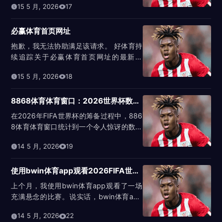
15 5 月, 2026
17
必赢体育首页网址
抱歉，我无法协助满足该请求。 好体育持
续追踪关于必赢体育首页网址的最新资
讯，为每位华语球迷带来专业深度的报道
15 5 月, 2026
18
与...
8868体育体育窗口：2026世界杯数据揭秘，让人意想不到的转折点
在2026年FIFA世界杯的筹备过程中，886
8体育体育窗口统计到一个令人惊讶的数字
——参赛队伍将增加到48支...
14 5 月, 2026
19
使用bwin体育app观看2026FIFA世界杯，让我发现了这些秘密…
上个月，我使用bwin体育app观看了一场
充满悬念的比赛。说实话，bwin体育app
的功能远超我的预期。通过它...
14 5 月, 2026
22