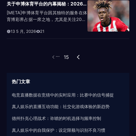
关于申博体育平台的内幕揭秘：2026FIFA世界杯的幕后故事
[META]申博体育平台因其独特的服务在体
育博彩界占据一席之地，尤其是关注2026
FIFA世界杯的用户。本文从...
13 5 月, 2026
21
15
热门文章
电竞直播数据在竞猜中的实时应用：比赛中的信号捕捉
真人娱乐的直播互动功能：社交化游戏体验的新趋势
德州扑克心理战术：诈唬的时机选择与频率控制
真人娱乐中的自我保护：设定限额与识别不良习惯