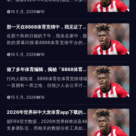
真人娱乐
迷对「皇冠333体育」的关注度日...
棋牌游戏
16 5 月, 2026
19
那一天在8868体育竞猜中，我见证了一场奇迹般的逆转
在那个风和日丽的下午，我坐在家中，眼
前的屏幕闪烁着8868体育竞猜平台的界
面。就在一杯咖啡还未凉透的时候，一场...
16 5 月, 2026
19
做了多年体育编辑，揭秘「8868体育靠谱」的行业内幕
行内人都知道，8868体育在体育竞猜领域
一直拥有一席之地，但很少人会公开讨论
其是否真正靠谱。根据我们在追踪这条...
15 5 月, 2026
18
2026年世界杯中大发体育app下载的数据揭示：这背后有什么秘密？
据FIFA官方数据，2026年世界杯将涉及48
支参赛队伍，而相关的数据分析工具如大
发体育app下载成为球迷与分...