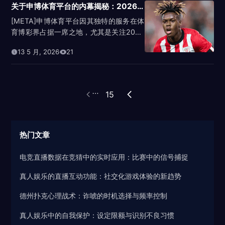
关于申博体育平台的内幕揭秘：2026FIFA世界杯的幕后故事
[META]申博体育平台因其独特的服务在体
育博彩界占据一席之地，尤其是关注2026
FIFA世界杯的用户。本文从...
13 5 月, 2026
21
15
热门文章
电竞直播数据在竞猜中的实时应用：比赛中的信号捕捉
真人娱乐的直播互动功能：社交化游戏体验的新趋势
德州扑克心理战术：诈唬的时机选择与频率控制
真人娱乐中的自我保护：设定限额与识别不良习惯