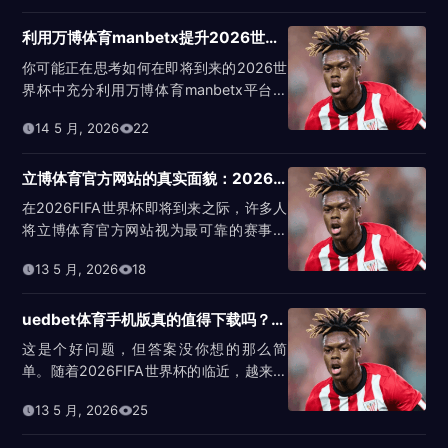
利用万博体育manbetx提升2026世界杯观赛体验的三种方法
你可能正在思考如何在即将到来的2026世
界杯中充分利用万博体育manbetx平台。
这个平台提供的丰富功能让人眼...
14 5 月, 2026
22
立博体育官方网站的真实面貌：2026FIFA世界杯前的深度探讨
在2026FIFA世界杯即将到来之际，许多人
将立博体育官方网站视为最可靠的赛事预
测平台之一。然而，事实远比普遍...
13 5 月, 2026
18
uedbet体育手机版真的值得下载吗？这是我的看法
这是个好问题，但答案没你想的那么简
单。随着2026FIFA世界杯的临近，越来越
多的球迷开始下载各种体育应用——...
13 5 月, 2026
25