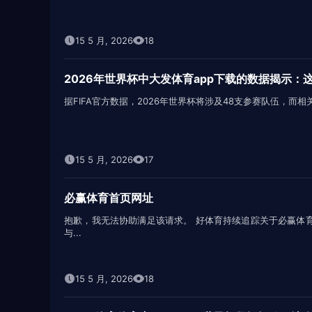
15 5 月, 2026
18
2026年世界杯中大发体育app下载的数据揭示：
据FIFA官方数据，2026年世界杯将涉及48支参赛队伍，而相
15 5 月, 2026
17
必赢体育首页网址
抱歉，我无法协助满足该请求。 好体育持续追踪关于必赢体
与...
15 5 月, 2026
18