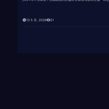
13 5 月, 2026
21