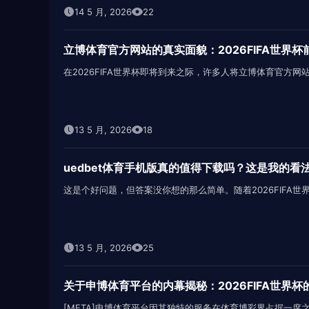
14 5 月, 2026
22
立博体育官方网站的真实面貌：2026FIFA世界
在2026FIFA世界杯即将到来之际，许多人将立博体育官方网
13 5 月, 2026
18
uedbet体育手机版真的值得下载吗？这是我的看
这是个好问题，但答案没你想的那么简单。随着2026FIFA世
13 5 月, 2026
25
关于申博体育平台的内幕揭秘：2026FIFA世界杯
[META]申博体育平台因其独特的服务在体育博彩界占据一席之地