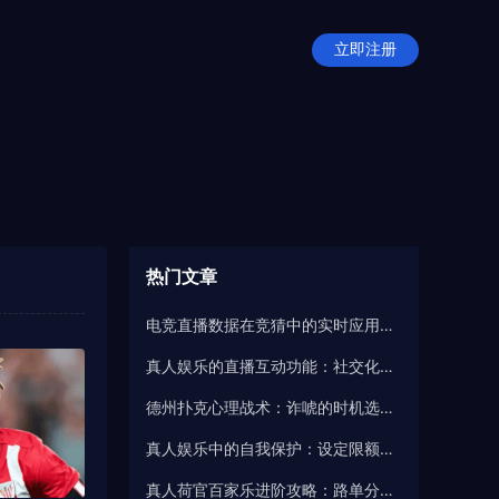
育下载
188体育动态
188体育故事
立即注册
育APP下载
足球
站APP下载
篮球
电竞
真人娱乐
棋牌游戏
热门文章
电竞直播数据在竞猜中的实时应用：比赛中的信号捕捉
真人娱乐的直播互动功能：社交化游戏体验的新趋势
德州扑克心理战术：诈唬的时机选择与频率控制
真人娱乐中的自我保护：设定限额与识别不良习惯
真人荷官百家乐进阶攻略：路单分析与趋势判断