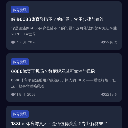
体育资讯
解决6686体育登陆不了的问题：实用步骤与建议
你是否遇到6686体育登陆不了的问题？这可能让你暂时无法享受
2026FIFA世界…
14 4 月, 2026
22 阅读
体育资讯
6686体育正规吗？数据揭示其可靠性与风险
6686体育平台注册用户数达到了惊人的100万——看似辉煌，但
这一数字背后暗藏着…
11 5 月, 2026
22 阅读
体育资讯
188bet体育与真人：是否值得关注？专业解答来了