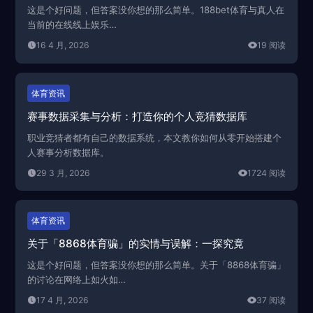
这是个好问题，但答案没你想的那么简单。188bet体育与真人在
当前的在线线上娱乐…
16 4 月, 2026
19 阅读
体育资讯
赛事数据采集与分析：打造你的个人竞猜数据库
职业竞猜者都有自己的数据系统，本文教你如何从零开始搭建个
人赛事分析数据库。
29 3 月, 2026
1724 阅读
体育资讯
关于「8868体育骗」的实情与误解：一探究竟
这是个好问题，但答案没你想的那么简单。关于「8868体育骗」
的讨论在网络上如火如…
17 4 月, 2026
37 阅读