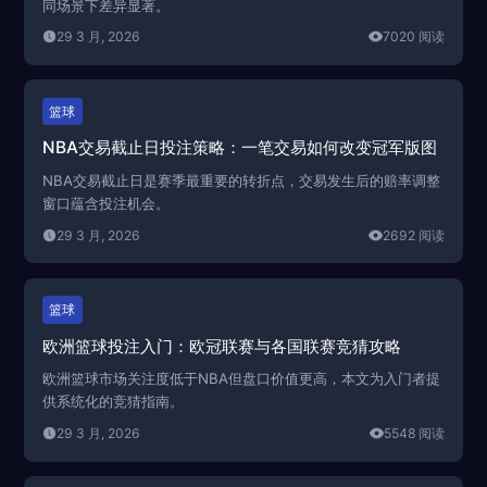
同场景下差异显著。
29 3 月, 2026
7020 阅读
篮球
NBA交易截止日投注策略：一笔交易如何改变冠军版图
NBA交易截止日是赛季最重要的转折点，交易发生后的赔率调整
窗口蕴含投注机会。
29 3 月, 2026
2692 阅读
篮球
欧洲篮球投注入门：欧冠联赛与各国联赛竞猜攻略
欧洲篮球市场关注度低于NBA但盘口价值更高，本文为入门者提
供系统化的竞猜指南。
29 3 月, 2026
5548 阅读