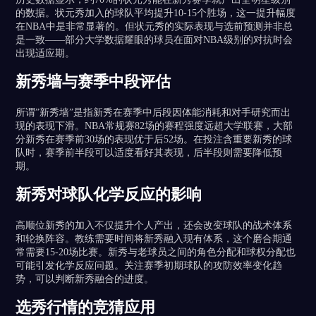
真人娱乐
的数据。状元秀加入的球队平均提升10-15个胜场，这一提升幅度
棋牌游戏
在NBA中是非常显著的。但状元秀的实际表现与选前预测并非总
是一致——部分大学数据耀眼的球员在面对NBA级别的对抗时会
出现适应期。
新秀墙与赛季中段评估
所谓”新秀墙”是指新秀在赛季中后段因体能消耗和对手研究而出
现的表现下滑。NBA常规赛82场的赛程强度远超大学联赛，大部
分新秀在赛季前30场的表现优于后52场。在投注含重要新秀的球
队时，赛季前半段可以适度看好其表现，后半段则需要降低预
期。
新秀对球队化学反应的影响
高顺位新秀的加入不仅提升个人产出，还会改变球队的战术体系
和轮换阵容。教练需要时间将新秀融入现有体系，这个磨合期通
常需要15-20场比赛。新秀与老球员之间的角色分配和球权分配也
可能引发化学反应问题。关注赛季初期球队的攻防效率变化趋
势，可以判断新秀融合的进度。
选秀行情的竞猜应用