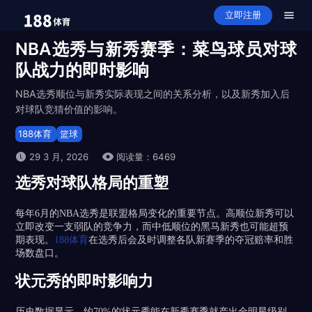
立即注册
NBA选秀与新秀赛季：菜鸟球员对球
188体育首页
队战力的即时影响
188体育产品
NBA选秀顺位与新秀实际表现之间的关系分析，以及新秀加入后
对球队竞猜价值的影响。
选择188体育
188体育
篮球
188体育下载
29 3 月, 2026
阅读量：6469
188体育APP下载
选秀对球队格局的重塑
188体育动态
188全站APP下载
每年6月的NBA选秀是联盟格局变化的重要节点。高顺位新秀可以
188体育故事
立即改变一支弱队的竞争力，而中低顺位的黑马新秀也可能超预
期表现。
188体育
在选秀后会及时调整各队新赛季的夺冠赔率和胜
足球
场数盘口。
篮球
状元秀的即时影响力
电竞
历史数据显示，约70%的状元秀能在新秀赛季就产出全明星级别