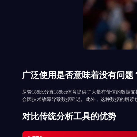
广泛使用是否意味着没有问题
尽管188比分直188bet体育提供了大量有价值的
会因技术故障导致数据延迟。此外，这种数据的解读
对比传统分析工具的优势