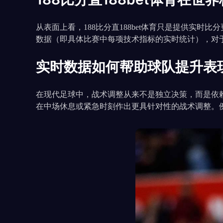
从表面上看，188比分直188bet体育只是提供实时
数据（即具体比赛中每项技术指标的实时统计），对
实时数据如何帮助球队提升表
在现代足球中，战术调整从来不是独立决策，而是依
在中场休息或紧急时刻作出更具针对性的战术调整。例