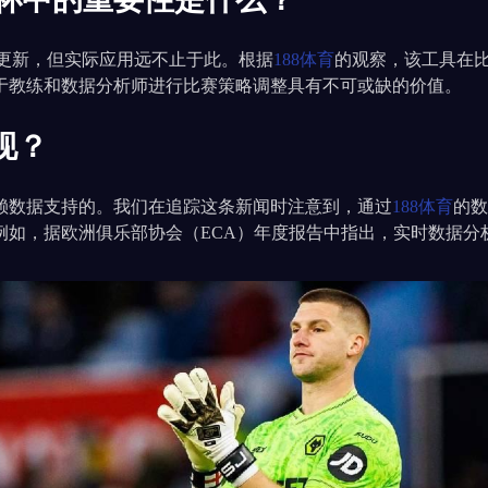
比分更新，但实际应用远不止于此。根据
188体育
的观察，该工具在
于教练和数据分析师进行比赛策略调整具有不可或缺的价值。
现？
赖数据支持的。我们在追踪这条新闻时注意到，通过
188体育
的数
如，据欧洲俱乐部协会（ECA）年度报告中指出，实时数据分析