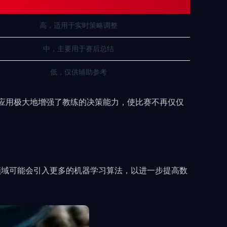
高，适用于实时策略调整
中，主要用于赛后总结
低，仅供辅助参考
广泛应用极大地增强了教练的决策能力，使比赛不再仅仅
该领域可能会引入更多的机器学习算法，以进一步提高数