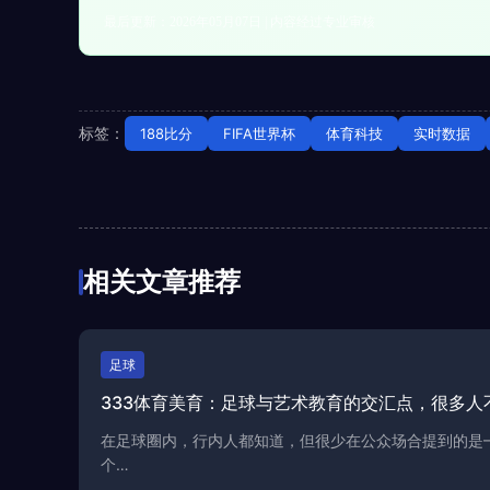
最后更新：2026年05月07日 | 内容经过专业审核
标签：
188比分
FIFA世界杯
体育科技
实时数据
相关文章推荐
足球
333体育美育：足球与艺术教育的交汇点，很多人
在足球圈内，行内人都知道，但很少在公众场合提到的是—
个…