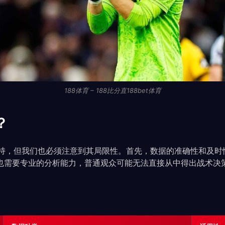
188体育 – 188比分直188bet体育
？
数据支持，但我们也必须注意到其局限性。首先，数据的准确性和
也需要专业的分析能力，普通观众可能无法直接从中得出战术决