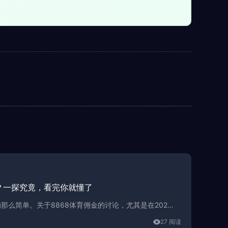
吗？一探究竟，看完你就懂了
那么简单。关于8868体育佣金的讨论，尤其是在202…
27 阅读