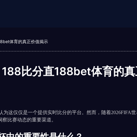
188体育首页
188体育产品
选择188体育
188体
188体
188全
188bet体育的真正价值揭示
：188比分直188bet体育
师都认为这仅仅是一个提供实时比分的平台。然而，随着2026FI
洞察比赛动态的重要渠道。
世界杯中的重要性是什么？