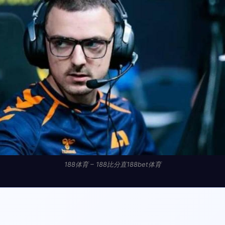
188体育 – 188比分直188bet体育